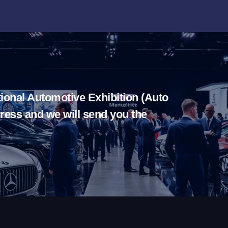
tional Automotive Exhibition (Auto
ress and we will send you the