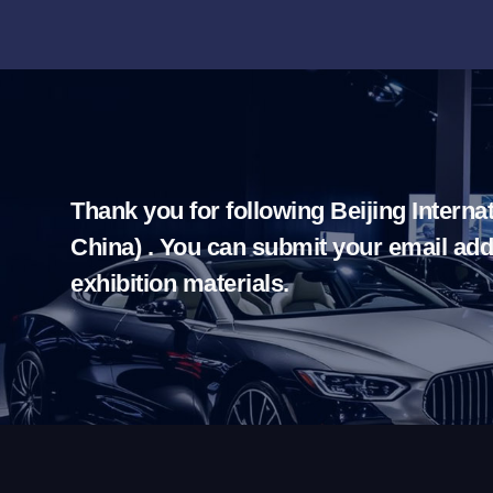
Thank you for following Beijing Interna
China) . You can submit your email add
exhibition materials.