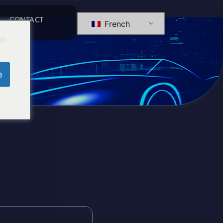
CONTACT
French
ge.
e