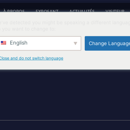
À PROPOS
EXPOSANT
ACTUALITÉS
VISITEUR
've detected you might be speaking a different langua
 you want to change to:
English
Change Languag
Close and do not switch language