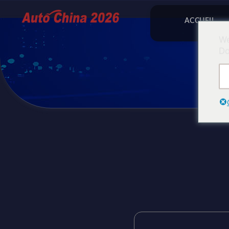
ACCUEIL
We
Do