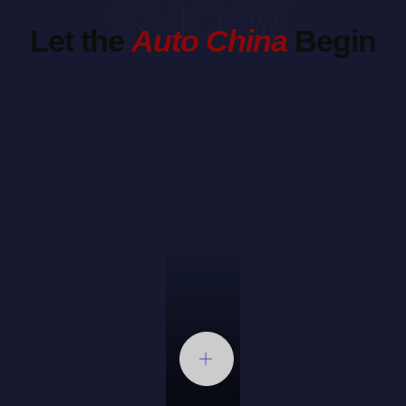
SHOW
Let the
Auto China
Begin