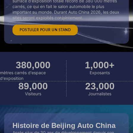
surface d'exposition totale record de 380 000 mètres
carrés, ce qui en fait le salon automobile le plus
important au monde. Durant Auto China 2026, les deux
sites seront exploités conjointement.
POSTULER POUR UN STAND
380
,000
1,000
+
mètres carrés d'espace
Exposants
d'exposition
89
,000
23
,000
Visiteurs
Journalistes
Histoire de Beijing Auto China
Après plus de 30 ans de développement depuis son