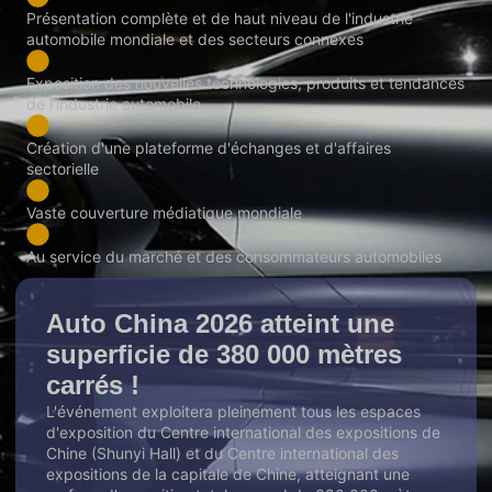
Présentation complète et de haut niveau de l'industrie
automobile mondiale et des secteurs connexes
Exposition des nouvelles technologies, produits et tendances
de l'industrie automobile
Création d'une plateforme d'échanges et d'affaires
sectorielle
Vaste couverture médiatique mondiale
Au service du marché et des consommateurs automobiles
Auto China 2026 atteint une
superficie de 380 000 mètres
carrés !
L'événement exploitera pleinement tous les espaces
d'exposition du Centre international des expositions de
Chine (Shunyi Hall) et du Centre international des
expositions de la capitale de Chine, atteignant une