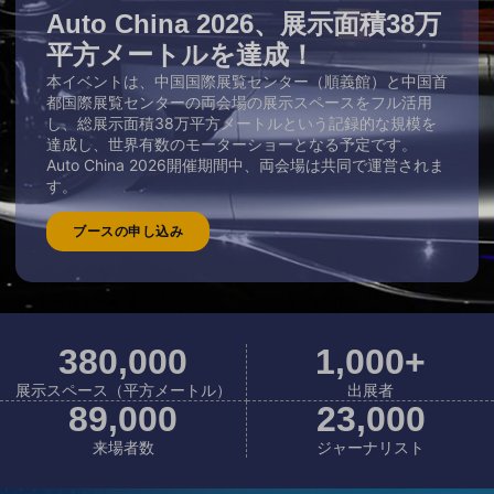
Auto China 2026、展示面積38万
平方メートルを達成！
本イベントは、中国国際展覧センター（順義館）と中国首
都国際展覧センターの両会場の展示スペースをフル活用
し、総展示面積38万平方メートルという記録的な規模を
達成し、世界有数のモーターショーとなる予定です。
Auto China 2026開催期間中、両会場は共同で運営されま
す。
ブースの申し込み
380
,000
1,000
+
展示スペース（平方メートル）
出展者
89
,000
23
,000
来場者数
ジャーナリスト