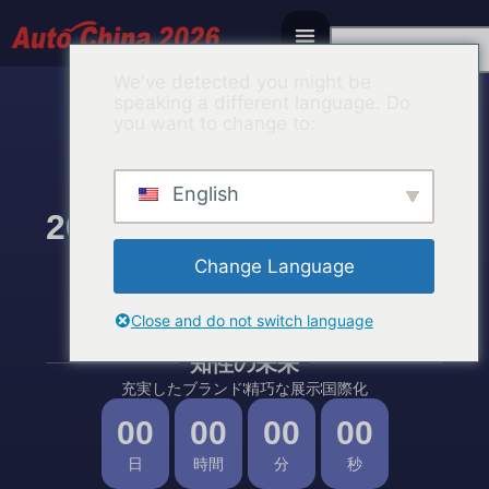
Japanese
We've detected you might be
speaking a different language. Do
you want to change to:
English
AUTO CHINA 2026
2026第19回北京国際自動
車展覧会
Change Language
2026年4月24日から5月3日まで
Close and do not switch language
中国国際展覧センター（順義館）、首都国
際会議展覧センター
知性の未来
充実したブランド
精巧な展示
国際化
00
00
00
00
日
時間
分
秒