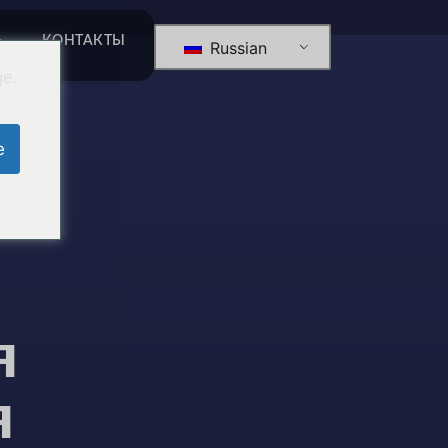
Ь
КОНТАКТЫ
Russian
ge.
e
я
я