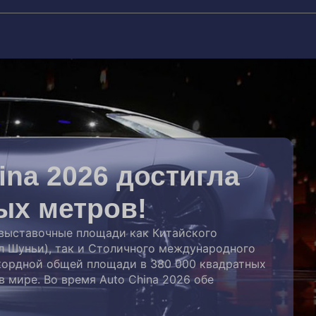
na 2026 достигла
ых метров!
выставочные площади как Китайского
л Шуньи), так и Столичного международного
екордной общей площади в 380 000 квадратных
в мире. Во время Auto China 2026 обе