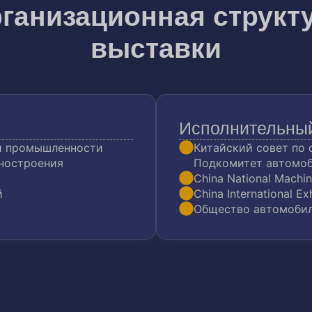
ганизационная структ
выставки
Исполнительный
й промышленности
Китайский совет по
ностроения
Подкомитет автомо
China National Machin
й
China International Ex
Общество автомобил