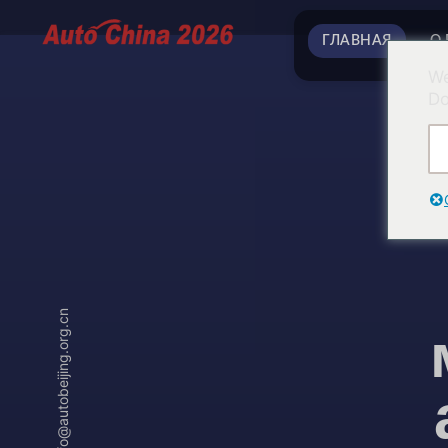
ГЛАВНАЯ
О
We
Do
info@autobeijing.org.cn