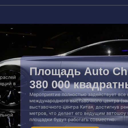
Площадь Auto Chi
траслей
380 000 квадратн
енций в
Мероприятие полностью задействует все 
и
международного выставочного центра (за
выставочного центра Китая, достигнув р
метров, что делает его ведущим автошоу 
ильной
площадки будут работать совместно.