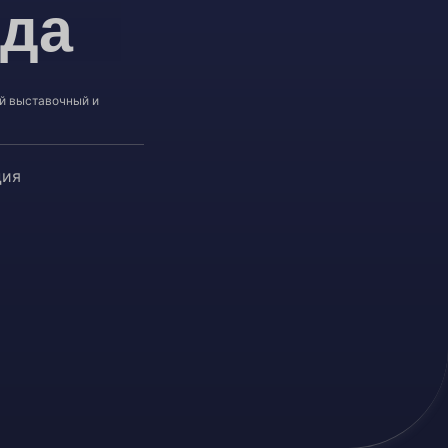
ода
й выставочный и
ция