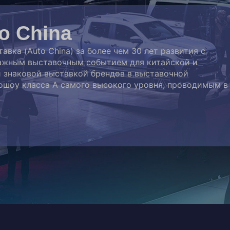
o China
ка (Auto China) за более чем 30 лет развития с
 важным выставочным событием для китайской и
 знаковой выставкой брендов в выставочной
ошоу класса А самого высокого уровня, проводимым в