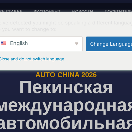
 ВЫСТАВКЕ
ЭКСПОНЕНТ
НОВОСТИ
ПОСЕТИТЕЛ
've detected you might be speaking a different langua
 you want to change to:
English
Change Languag
Close and do not switch language
AUTO CHINA 2026
Пекинская
международна
автомобильна