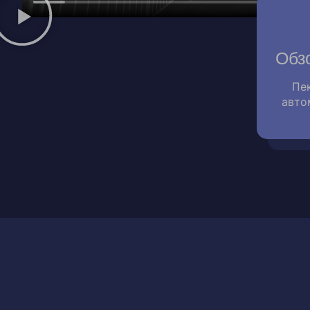
Обз
Пе
авто