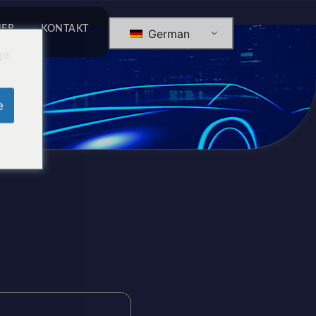
HER
KONTAKT
German
ge.
e