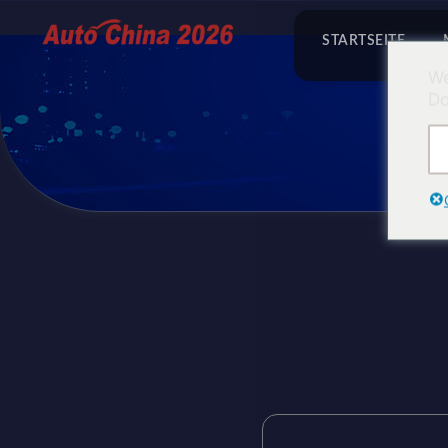
STARTSEITE
We
Do