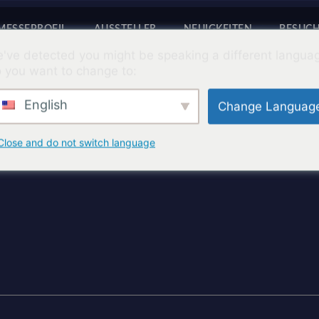
MESSEPROFIL
AUSSTELLER
NEUIGKEITEN
BESUC
've detected you might be speaking a different langua
 you want to change to:
English
Change Languag
Close and do not switch language