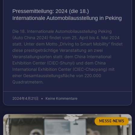
Pressemitteilung: 2024 (die 18.)
Internationale Automobilausstellung in Peking
Die 18. Internationale Automobilausstellung Peking
(Auto China 2024) findet vom 25. April bis 4. Mai 2024
statt. Unter dem Motto „Driving to Smart Mobility“ findet
diese prestigeträchtige Veranstaltung an zwei
Veranstaltungsorten statt: dem China International
Exhibition Center (CIEC-Shunyi) und dem China
International Exhibition Center (CIEC-Chaoyang) mit
einer Gesamtausstellungsfläche von 220.000
Quadratmetern.
2024年4月21日
Keine Kommentare
MESSE-NEWS