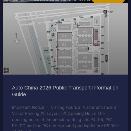
Auto China 2026 Public Transport Information
Guide
Important Notice: 1. Visiting Hours 2. Visitor Entrance 3.
Visitor Parking (1) Layout (2) Opening Hours The
opening hours of the on‑site parking lots P4, P5, PB1,
PH, PC and the PC underground parking lot are 08:00 –