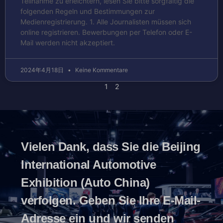
Teilnahme zu erleichtern, lesen Sie bitte sorgfältig die
folgenden Regeln und Bestimmungen zur
Medienregistrierung. 1. Alle Journalisten müssen sich
online registrieren. Bewerbungen per Telefon oder E-
Mail werden nicht akzeptiert.
2024年4月18日
Keine Kommentare
1
2
Vielen Dank, dass Sie die Beijing
International Automotive
Exhibition (Auto China)
verfolgen. Geben Sie Ihre E-Mail-
Adresse ein und wir senden