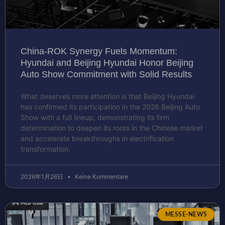
China-ROK Synergy Fuels Momentum:
Hyundai and Beijing Hyundai Honor Beijing
Auto Show Commitment with Solid Results
What deserves more attention is that Beijing Hyundai
has confirmed its participation in the 2026 Beijing Auto
Show with a full lineup, demonstrating its firm
determination to deepen its roots in the Chinese market
and accelerate breakthroughs in electrification
transformation.
2026年1月26日
Keine Kommentare
MESSE-NEWS