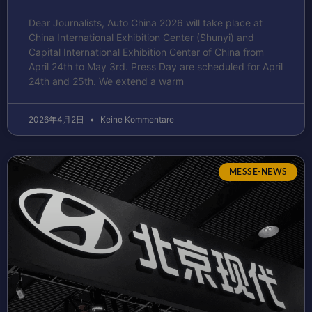
Dear Journalists, Auto China 2026 will take place at
China International Exhibition Center (Shunyi) and
Capital International Exhibition Center of China from
April 24th to May 3rd. Press Day are scheduled for April
24th and 25th. We extend a warm
2026年4月2日
Keine Kommentare
MESSE-NEWS