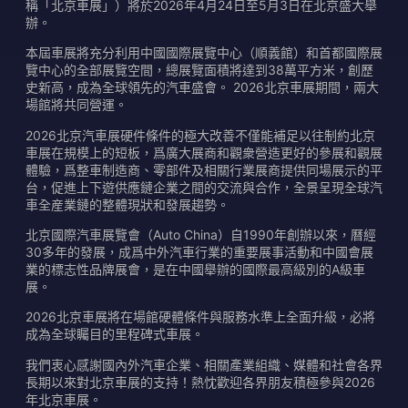
稱「北京車展」）將於2026年4月24日至5月3日在北京盛大舉
辦。
本屆車展將充分利用中國國際展覽中心（順義館）和首都國際展
覽中心的全部展覽空間，總展覽面積將達到38萬平方米，創歷
史新高，成為全球領先的汽車盛會。 2026北京車展期間，兩大
場館將共同營運。
2026北京汽車展硬件條件的極大改善不僅能補足以往制約北京
車展在規模上的短板，爲廣大展商和觀衆營造更好的參展和觀展
體驗，爲整車制造商、零部件及相關行業展商提供同場展示的平
台，促進上下遊供應鏈企業之間的交流與合作，全景呈現全球汽
車全産業鏈的整體現狀和發展趨勢。
北京國際汽車展覽會（Auto China）自1990年創辦以來，曆經
30多年的發展，成爲中外汽車行業的重要展事活動和中國會展
業的標志性品牌展會，是在中國舉辦的國際最高級別的A級車
展。
2026北京車展將在場館硬體條件與服務水準上全面升級，必將
成為全球矚目的里程碑式車展。
我們衷心感謝國內外汽車企業、相關產業組織、媒體和社會各界
長期以來對北京車展的支持！熱忱歡迎各界朋友積極參與2026
年北京車展。