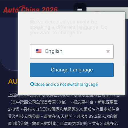
Chinese
We've detected you might be
speaking a different language. Do
you want to change to:
參展商指南
English
展示汽車產業新技術、新產品、新趨勢
Change Language
AUTO CHINA 2024
Close and do not switch language
上屆的2024北京車展取得巨大成功，展會展出全球首發車117台
（其中跨國公司全球首發車30台）、概念車41台。新能源車型
278個。另有來自全球13國家和地區近500家知名汽車零部件企
業及科技公司參展。展會在10天期間，共吸引89.2萬人次的觀
衆到場參觀，觀衆人數創北京車展曆史新紀錄。共有2.3萬多名