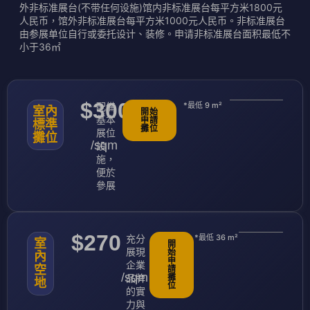
外非标准展台(不带任何设施)馆内非标准展台每平方米1800元
人民币，馆外非标准展台每平方米1000元人民币。非标准展台
由参展单位自行或委托设计、装修。申请非标准展台面积最低不
小于36㎡
$300
配備
*最低 9 m²
室內
開始
基本
申請
標準
攤位
展位
攤位
/sqm
設
施，
便於
參展
$270
充分
*最低 36 m²
室
開
展現
始
內
申
企業
空
請
/sqm
品牌
攤
地
位
的實
力與