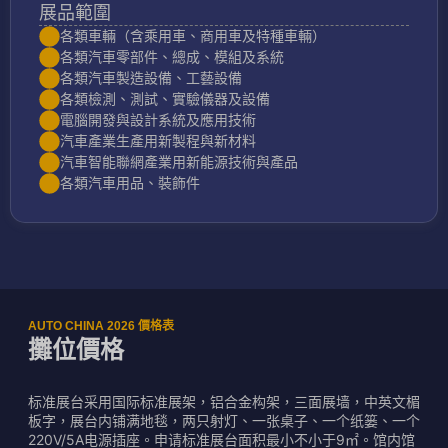
展品範圍
各類車輛（含乘用車、商用車及特種車輛）
各類汽車零部件、總成、模組及系統
各類汽車製造設備、工藝設備
各類檢測、測試、實驗儀器及設備
電腦開發與設計系統及應用技術
汽車產業生產用新製程與新材料
汽車智能聯網產業用新能源技術與產品
各類汽車用品、裝飾件
AUTO CHINA 2026 價格表
攤位價格
标准展台采用国际标准展架，铝合金构架，三面展墙，中英文楣
板字，展台内铺满地毯，两只射灯、一张桌子、一个纸篓、一个
220V/5A电源插座。申请标准展台面积最小不小于9㎡。馆内馆