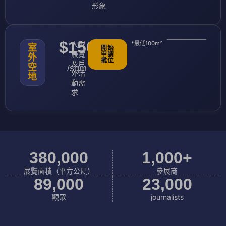
形象
$150
大型
*最低100m²
室
開始
展覽
申請
外
攤位
及戶
空
/sqm
外活
地
動需
求
380
,000
1,000
+
展覽面積（平方公尺）
參展商
89
,000
23
,000
觀眾
journalists