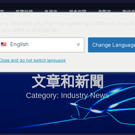
頁
展覽詳情
參展商
展會新聞
參觀商
聯絡
've detected you might be speaking a different langua
 you want to change to:
English
Change Languag
Close and do not switch language
文章和新聞
Category: Industry News