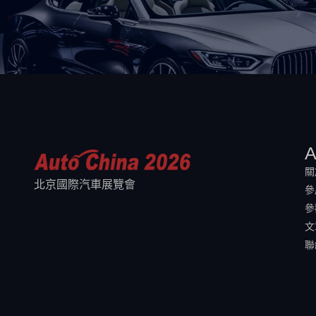
A
關
北京國際汽車展覽會
參
參
文
聯