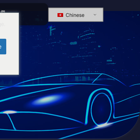
我們
Chinese
ge.
e