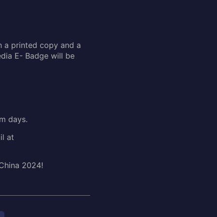
th a printed copy and a
edia E- Badge will be
om days.
l at
 China 2024!