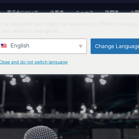
展示会について
出展者
ニュース
訪問者
お
've detected you might be speaking a different langua
 you want to change to:
English
Change Languag
Close and do not switch language