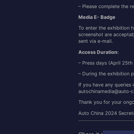
– Please complete the reg
Media E- Badge
To enter the exhibition h
screenshot are acceptabl
sent via e-mail.
Access Duration:
– Press days (April 25th
– During the exhibition
If you have any queries o
autochinamedia@auto-ccp
Thank you for your ongo
Auto China 2024 Secreta