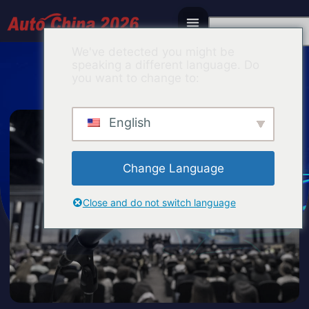
Spanish
We've detected you might be
speaking a different language. Do
you want to change to:
English
Change Language
Close and do not switch language