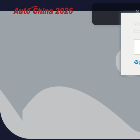
首
We
Do