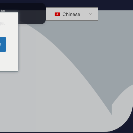
我們
Chinese
ge.
e