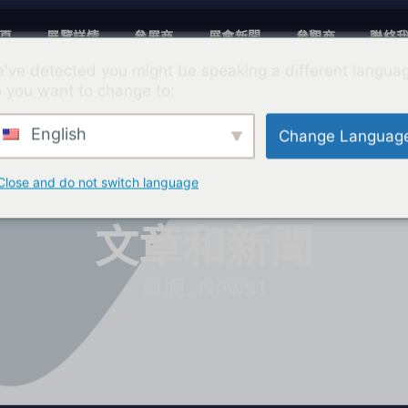
頁
展覽詳情
參展商
展會新聞
參觀商
聯絡
've detected you might be speaking a different langua
 you want to change to:
English
Change Languag
Close and do not switch language
文章和新聞
頁面: News1